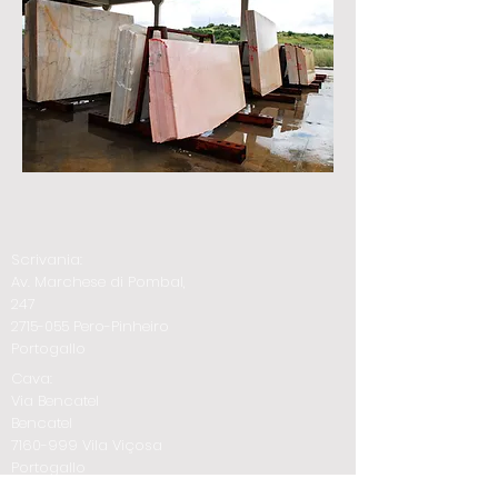
Scrivania:
Av. Marchese di Pombal,
247
2715-055
Pero-Pinheiro
Portogallo
Cava:
Via Bencatel
Bencatel
7160-999
Vila Viçosa
Portogallo