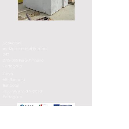
Scrivania:
Av. Marchese di Pombal,
247
2715-055
Pero-Pinheiro
Portogallo
Cava:
Via Bencatel
Bencatel
7160-999
Vila Viçosa
Portogallo
Telefono:
+351 21 927 97 97
Whatsapp: