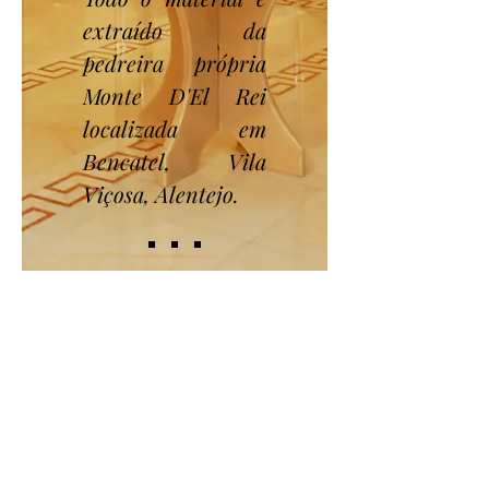
extraído da
pedreira própria
Monte D'El Rei
localizada em
Bencatel, Vila
Viçosa, Alentejo.