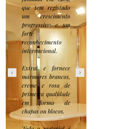
que tem registado
um crescimento
progressivo e um
forte
reconhecimento
internacional.
Extrai e fornece
mármores brancos,
creme e rosa de
primeira qualidade
em forma de
chapas ou blocos.
Todo o material é