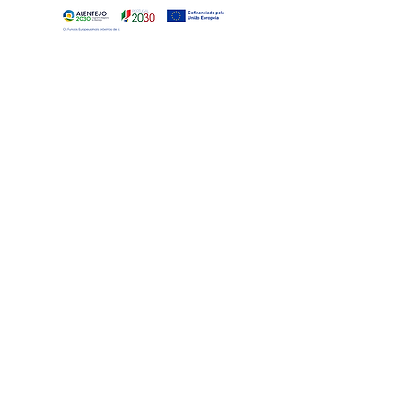
Telefone:
+351 21 927 97 97
(Chamada para rede fixa
nacional)
Whatsapp:
+351 91 841 44 66
(Chamada para rede móvel
nacional)
Email:
geral@efamarmores.pt